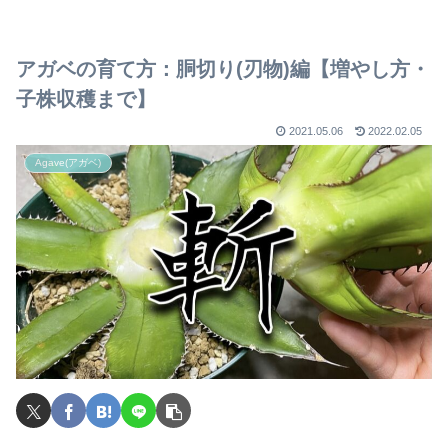
アガベの育て方：胴切り(刃物)編【増やし方・
子株収穫まで】
2021.05.06
2022.02.05
Agave(アガベ)