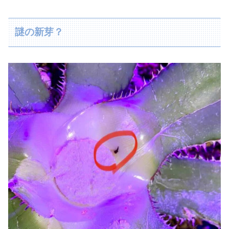
謎の新芽？