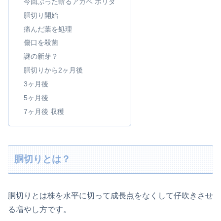
今回ぶった斬るアガベ ホリダ
胴切り開始
痛んだ葉を処理
傷口を殺菌
謎の新芽？
胴切りから2ヶ月後
3ヶ月後
5ヶ月後
7ヶ月後 収穫
胴切りとは？
胴切りとは株を水平に切って成長点をなくして仔吹きさせ
る増やし方です。