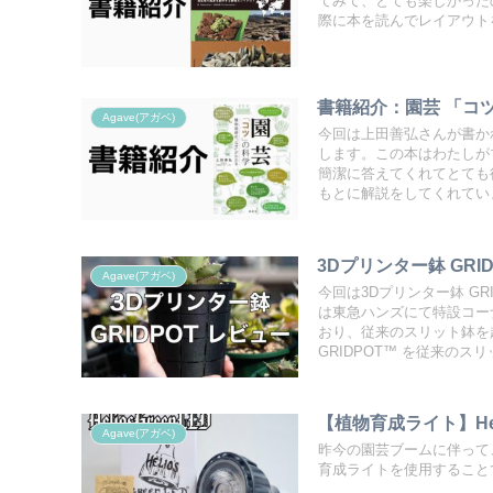
てみて、とても楽しかったので
際に本を読んでレイアウト
書籍紹介：園芸 「コ
Agave(アガベ)
今回は上田善弘さんが書か
します。この本はわたしが
簡潔に答えてくれてとても
もとに解説をしてくれてい
3Dプリンター鉢 GRI
Agave(アガベ)
今回は3Dプリンター鉢 GR
は東急ハンズにて特設コーナ
おり、従来のスリット鉢を
GRIDPOT™️ を従来の
【植物育成ライト】Heli
Agave(アガベ)
昨今の園芸ブームに伴って
育成ライトを使用することで