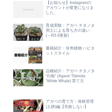
【お知らせ】Instagramの
アカウントが変更になりま
した。
育成実験：アガベ チタノタ
用土による育ち方の違い
(～R5.9更新)
書籍紹介：珍奇植物 ハビタ
ットスタイル
品種紹介：アガベ チタノタ
“白鯨” (Agave Titanota
“White Whale) 育て方
アガベの育て方：発根管理
(土耕)編【失敗しない】