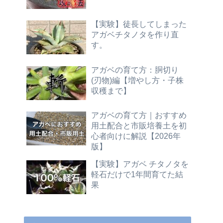
【実験】徒長してしまった
アガベチタノタを作り直
す。
アガベの育て方：胴切り
(刃物)編【増やし方・子株
収穫まで】
アガベの育て方｜おすすめ
用土配合と市販培養土を初
心者向けに解説【2026年
版】
【実験】アガベ チタノタを
軽石だけで1年間育てた結
果