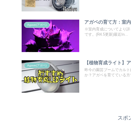
アガベの育て方：室内
Agave(アガベ)
※室内育成についてより詳
です。(R4.5更新)最近In...
【植物育成ライト】ア
Agave(アガベ)
昨今の園芸ブームでカルト
か？アガベを育てている方で
スポ