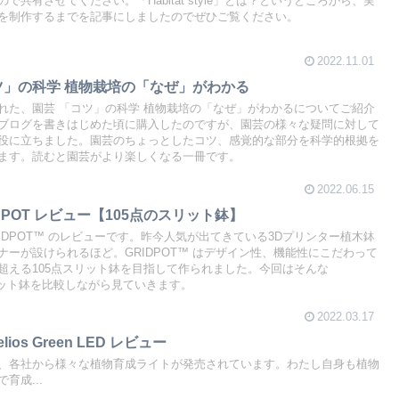
共有させてください。「Habitat style」とは？というところから、実
を制作するまでを記事にしましたのでぜひご覧ください。
2022.11.01
ツ」の科学 植物栽培の「なぜ」がわかる
れた、園芸 「コツ」の科学 植物栽培の「なぜ」がわかるについてご紹介
ブログを書きはじめた頃に購入したのですが、園芸の様々な疑問に対して
役に立ちました。園芸のちょっとしたコツ、感覚的な部分を科学的根拠を
ます。読むと園芸がより楽しくなる一冊です。
2022.06.15
DPOT レビュー【105点のスリット鉢】
IDPOT™️ のレビューです。昨今人気が出てきている3Dプリンター植木鉢
ーが設けられるほど。GRIDPOT™️ はデザイン性、機能性にこだわって
超える105点スリット鉢を目指して作られました。今回はそんな
スリット鉢を比較しながら見ていきます。
2022.03.17
os Green LED レビュー
、各社から様々な植物育成ライトが発売されています。わたし自身も植物
育成...