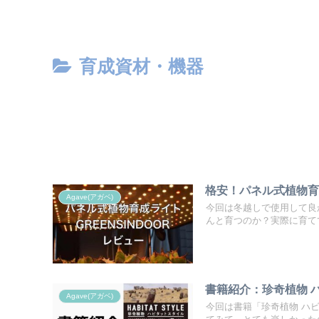
育成資材・機器
格安！パネル式植物育成
Agave(アガベ)
今回は冬越しで使用して良
んと育つのか？実際に育て
書籍紹介：珍奇植物 
Agave(アガベ)
今回は書籍「珍奇植物 ハ